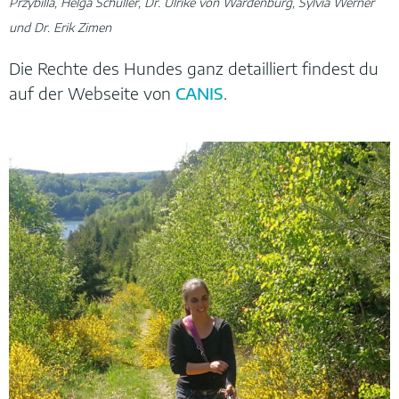
Przybilla, Helga Schüller, Dr. Ulrike von Wardenburg, Sylvia Werner
und Dr. Erik Zimen
Die Rechte des Hundes ganz detailliert findest du
auf der Webseite von
CANIS
.